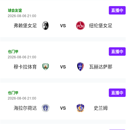
直播中
球会友谊
2026-08-06 21:00
弗赖堡女足
纽伦堡女足
VS
直播中
也门甲
2026-08-06 21:00
穆卡拉体育
瓦赫达萨那
VS
直播中
也门甲
2026-08-06 21:00
海拉尔荷达
史兰姆
VS