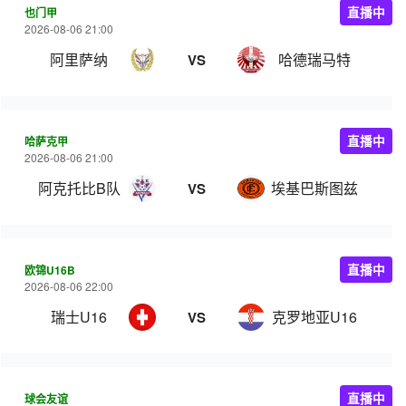
直播中
也门甲
2026-08-06 21:00
阿里萨纳
哈德瑞马特
VS
直播中
哈萨克甲
2026-08-06 21:00
阿克托比B队
埃基巴斯图兹
VS
直播中
欧锦U16B
2026-08-06 22:00
瑞士U16
克罗地亚U16
VS
直播中
球会友谊