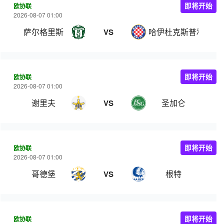
即将开始
欧协联
2026-08-07 01:00
萨尔格里斯
哈伊杜克斯普利特
VS
即将开始
欧协联
2026-08-07 01:00
谢里夫
圣加仑
VS
即将开始
欧协联
2026-08-07 01:00
哥德堡
根特
VS
即将开始
欧协联