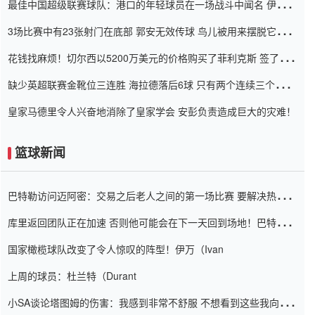
最佳中国超级联赛球队：港口的年轻球员在一场战斗中闻名 伊万放
弃了泰桑（Taishan）
3场比赛中有23张射门在底部 郭安无效传球 鸟儿被用来摆脱它
Setien痴迷于三名后卫
花钱找麻烦！切尔西以5200万美元的价格购买了菲利克斯 签了7年
并在半年内租了夏窗口
缺少英超联赛金靴位三连胜 海拉德落后6球 只有两个连续三个连续
三靴
皇家马德里令人兴奋地消除了皇家学会 安彭负责造成巨大的灾难！
篮球新闻
巴特勒访问迈阿密：交易之后老人之间的第一场比赛 要解决热情的
怨恨
库里返回团队正在加速 否则他可能会在下一天回到场地！巴特勒迈
阿密的纸牌游戏引起了人们的关注
国家橄榄球队改变了令人惊叹的阵型！伊万（Ivan
上周的球员：杜兰特（Durant
小SA谈论塔图姆的伤害：我感到非常不舒服 不想看到这些我向他