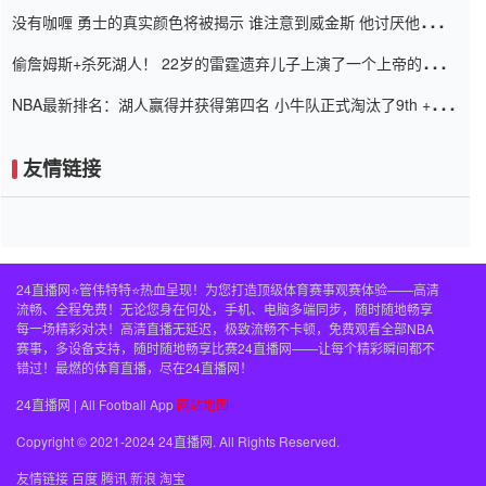
道歉
没有咖喱 勇士的真实颜色将被揭示 谁注意到威金斯 他讨厌他的老
老板
偷詹姆斯+杀死湖人！ 22岁的雷霆遗弃儿子上演了一个上帝的剧
本：疯狂的反击争夺1亿元人民币的合同
NBA最新排名：湖人赢得并获得第四名 小牛队正式淘汰了9th + 76
人
友情链接
24直播网⭐️管伟特特⭐热血呈现！为您打造顶级体育赛事观赛体验——高清
流畅、全程免费！无论您身在何处，手机、电脑多端同步，随时随地畅享
每一场精彩对决！高清直播无延迟，极致流畅不卡顿，免费观看全部NBA
赛事，多设备支持，随时随地畅享比赛24直播网——让每个精彩瞬间都不
错过！最燃的体育直播，尽在24直播网！
24直播网 | All Football App
网站地图
Copyright © 2021-2024 24直播网. All Rights Reserved.
友情链接
百度
腾讯
新浪
淘宝