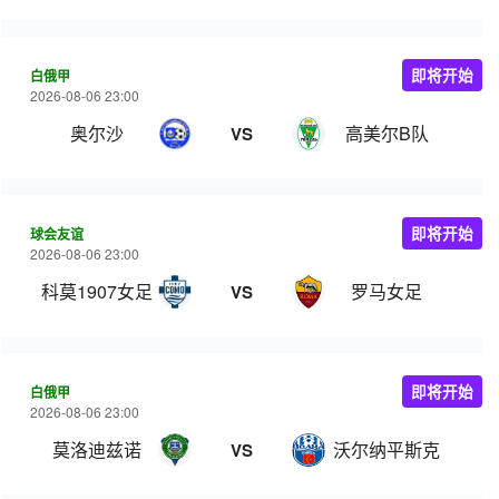
即将开始
白俄甲
2026-08-06 23:00
奥尔沙
高美尔B队
VS
即将开始
球会友谊
2026-08-06 23:00
科莫1907女足
罗马女足
VS
即将开始
白俄甲
2026-08-06 23:00
莫洛迪兹诺
沃尔纳平斯克
VS